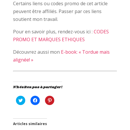
Certains liens ou codes promo de cet article
peuvent être affiliés. Passer par ces liens
soutient mon travail.
Pour en savoir plus, rendez-vous ici :
CODES
PROMO ET MARQUES ETHIQUES
Découvrez aussi mon
E-book: « Tordue mais
alignée! »
N'hésitez pas à partager!
C
C
C
l
l
l
i
i
i
q
q
q
u
u
u
e
e
e
z
z
z
Articles similaires
p
p
p
o
o
o