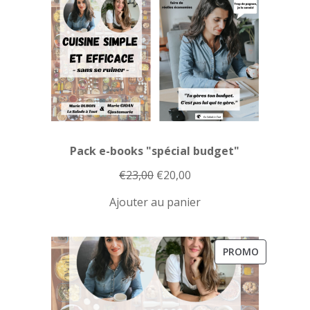
Pack e-books "spécial budget"
Le
Le
€
23,00
€
20,00
prix
prix
Ajouter au panier
initial
actuel
était :
est :
€23,00.
€20,00.
PRODUIT
PROMO
EN
PROMOTI