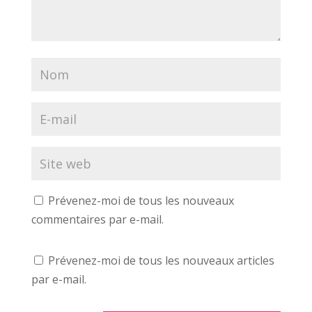
o
n
e
u
o
n
v
u
o
e
v
u
l
e
v
l
l
e
e
l
l
f
e
l
e
f
e
n
e
f
ê
n
e
t
ê
n
r
t
ê
e
r
t
)
e
r
)
e
)
Prévenez-moi de tous les nouveaux
commentaires par e-mail.
Prévenez-moi de tous les nouveaux articles
par e-mail.