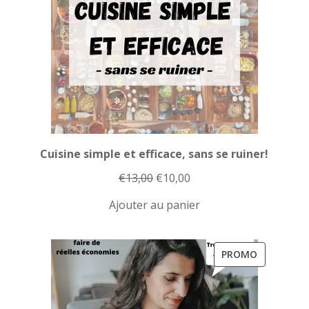
Cuisine simple et efficace, sans se ruiner!
Le
Le
€
13,00
€
10,00
prix
prix
Ajouter au panier
initial
actuel
était :
est :
€13,00.
€10,00.
PRODUIT
PROMO
EN
PROMOTI