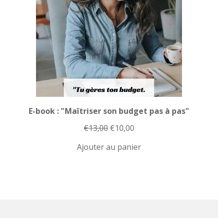
E-book : "Maîtriser son budget pas à pas"
Le
Le
€
13,00
€
10,00
prix
prix
Ajouter au panier
initial
actuel
était :
est :
€13,00.
€10,00.