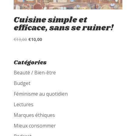
Cuisine simple et
efficace, sans se ruiner!
Le
Le
€
13,00
€
10,00
prix
prix
initial
actuel
était :
est :
Catégories
€13,00.
€10,00.
Beauté / Bien-être
Budget
Féminisme au quotidien
Lectures
Marques éthiques
Mieux consommer