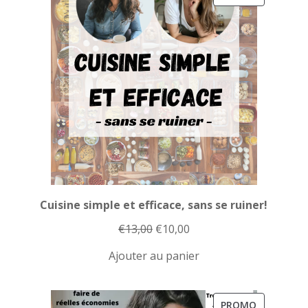
EN
PROMOTI
Cuisine simple et efficace, sans se ruiner!
Le
Le
€
13,00
€
10,00
prix
prix
Ajouter au panier
initial
actuel
était :
est :
€13,00.
€10,00.
PRODUIT
PROMO