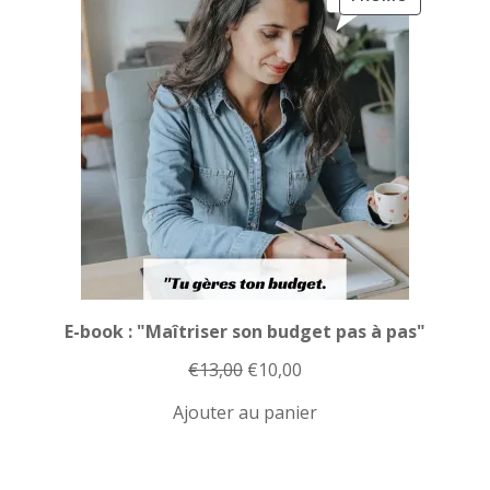
EN
PROMOTI
E-book : "Maîtriser son budget pas à pas"
Le
Le
€
13,00
€
10,00
prix
prix
Ajouter au panier
initial
actuel
était :
est :
€13,00.
€10,00.