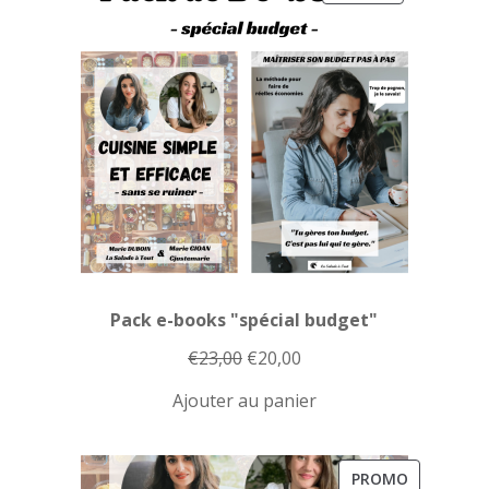
EN
PROMOTION
Pack e-books "spécial budget"
Le
Le
€
23,00
€
20,00
prix
prix
Ajouter au panier
initial
actuel
était :
est :
€23,00.
€20,00.
PRODUIT
PROMO