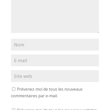
r
t
ê
e
r
t
)
e
r
)
e
)
Prévenez-moi de tous les nouveaux
commentaires par e-mail.