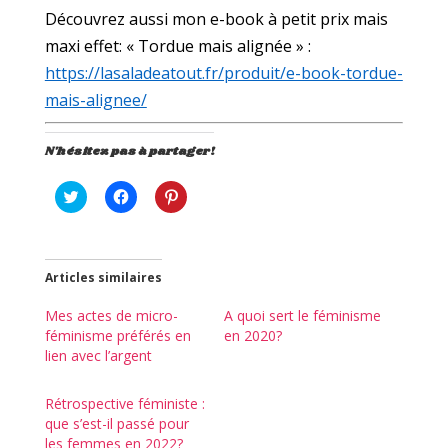
Découvrez aussi mon e-book
à petit prix mais
maxi effet:
« Tordue mais alignée » :
https://lasaladeatout.fr/produit/e-book-tordue-
mais-alignee/
N'hésitez pas à partager!
C
C
C
l
l
l
i
i
i
q
q
q
u
u
u
e
e
e
z
z
z
Articles similaires
p
p
p
o
o
o
u
u
u
Mes actes de micro-
A quoi sert le féminisme
r
r
r
féminisme préférés en
en 2020?
p
p
p
a
a
a
lien avec l’argent
r
r
r
t
t
t
a
a
a
g
g
g
Rétrospective féministe :
e
e
e
que s’est-il passé pour
r
r
r
s
s
s
les femmes en 2022?