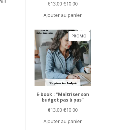
ail
Le
Le
€
13,00
€
10,00
prix
prix
Ajouter au panier
initial
actuel
était :
est :
€13,00.
€10,00.
PRODUIT
PROMO
EN
PROMOTION
E-book : "Maîtriser son
budget pas à pas"
Le
Le
€
13,00
€
10,00
prix
prix
Ajouter au panier
initial
actuel