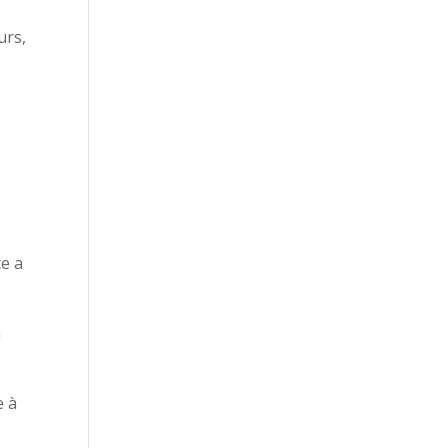
urs,
ce a
a
e à