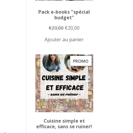
Pack e-books "spécial
budget"
Le
Le
€
23,00
€
20,00
prix
prix
Ajouter au panier
initial
actuel
était :
est :
€23,00.
€20,00.
PRODUIT
PROMO
EN
PROMOTION
Cuisine simple et
efficace, sans se ruiner!