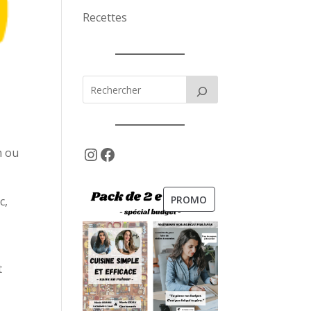
Recettes
Instagram
Facebook
n ou
PRODUIT
PROMO
c,
EN
PROMOTION
t