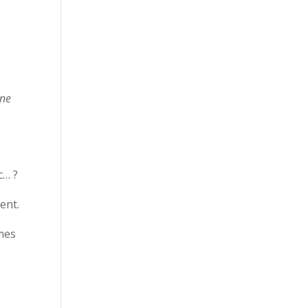
était :
est :
€13,00.
€10,00.
une
c… ?
ent.
rmes