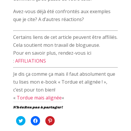
Avez-vous déjà été confrontés aux exemples
que je cite? A d’autres réactions?
Certains liens de cet article peuvent être affiliés.
Cela soutient mon travail de blogueuse.
Pour en savoir plus, rendez-vous ici
:
AFFILIATIONS
Je dis ça comme ça mais il faut absolument que
tu lises mon e-book « Tordue et alignée ! »,
c’est pour ton bien!
«
Tordue mais alignée
«
N'hésitez pas à partager!
C
C
C
l
l
l
i
i
i