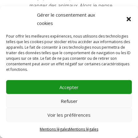
manger des animaux. Alors je pense
arrêter la viande en premier car je ne
Gérer le consentement aux
mange que peu de poisson et que ça me
cookies
rassure de le faire par étape. C’est pas
Pour offrir les meilleures expériences, nous utilisons des technologies
comme arrêter de fumer, la carnivore en
telles que les cookies pour stocker et/ou accéder aux informations des
moi ne reviendrait pas pour autant.
appareils. Le fait de consentir à ces technologies nous permettra de
traiter des données telles que le comportement de navigation ou les ID
Flexitarienne depuis 2 ans je mange bcp
uniques sur ce site. Le fait de ne pas consentir ou de retirer son
plus de légumes, bcp plus de repas
consentement peut avoir un effet négatif sur certaines caractéristiques
et fonctions.
végétariens mais jusque là je ne
n’intéressais pas forcément aux
Accepter
macronutriments. Je n’ai forcément pas
envie d’être en carence donc va falloir
Refuser
que je cuisine encore +.
J’ai peur des légumineuses que mon
Voir les préférences
transit n’aime pas vraiment. Je n’ai pas
Mentions légales
Mentions légales
aimé le tofu et les protéines de soja que