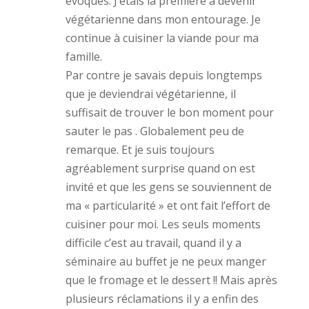
évoques. J’étais la première à devenir
s
n
a
u
s
n
végétarienne dans mon entourage. Je
n
u
s
e
n
u
continue à cuisiner la viande pour ma
n
e
n
o
n
e
famille.
u
o
n
v
u
o
Par contre je savais depuis longtemps
e
v
u
l
e
v
que je deviendrai végétarienne, il
l
l
e
e
l
l
suffisait de trouver le bon moment pour
f
e
l
e
f
e
sauter le pas . Globalement peu de
n
e
f
ê
n
e
remarque. Et je suis toujours
t
ê
n
r
t
ê
e
agréablement surprise quand on est
r
t
)
e
r
)
e
invité et que les gens se souviennent de
)
ma « particularité » et ont fait l’effort de
cuisiner pour moi. Les seuls moments
difficile c’est au travail, quand il y a
séminaire au buffet je ne peux manger
que le fromage et le dessert !! Mais après
plusieurs réclamations il y a enfin des