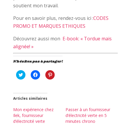
soutient mon travail.
Pour en savoir plus, rendez-vous ici :
CODES
PROMO ET MARQUES ETHIQUES
Découvrez aussi mon
E-book: « Tordue mais
alignée! »
N'hésitez pas à partager!
C
C
C
l
l
l
i
i
i
q
q
q
u
u
u
e
e
e
z
z
z
Articles similaires
p
p
p
o
o
o
u
u
u
Mon expérience chez
Passer à un fournisseur
r
r
r
Ilek, fournisseur
d’électricité verte en 5
p
p
p
a
a
a
d’électricité verte
minutes chrono
r
r
r
t
t
t