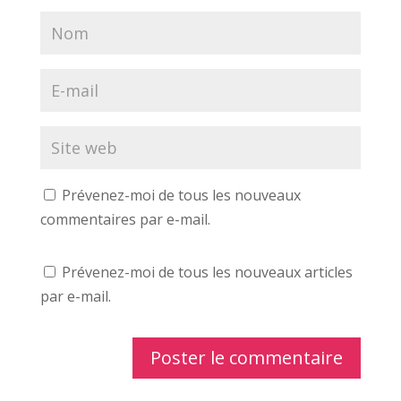
f
e
l
e
f
e
n
e
f
ê
n
e
t
ê
n
r
t
ê
e
r
t
)
e
r
)
e
)
Prévenez-moi de tous les nouveaux
commentaires par e-mail.
Prévenez-moi de tous les nouveaux articles
par e-mail.