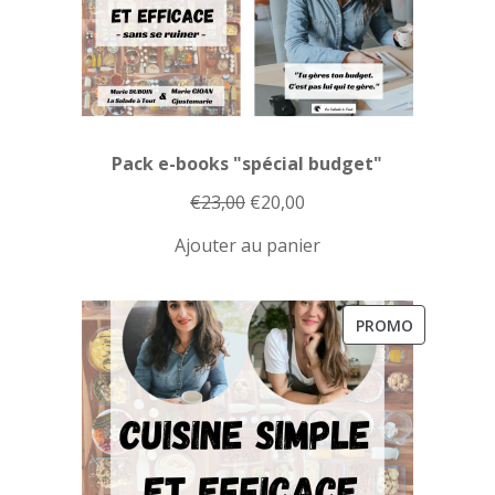
Pack e-books "spécial budget"
Le
Le
€
23,00
€
20,00
prix
prix
Ajouter au panier
initial
actuel
était :
est :
€23,00.
€20,00.
PRODUIT
PROMO
EN
PROMOTI