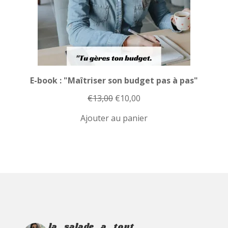
E-book : "Maîtriser son budget pas à pas"
Le
Le
€
13,00
€
10,00
prix
prix
Ajouter au panier
initial
actuel
était :
est :
€13,00.
€10,00.
la_salade_a_tout