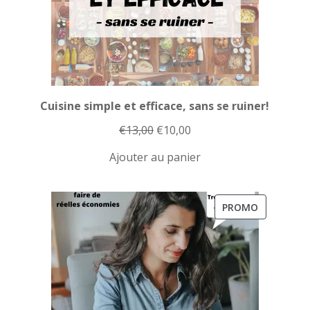
Cuisine simple et efficace, sans se ruiner!
Le
Le
€
13,00
€
10,00
prix
prix
Ajouter au panier
initial
actuel
était :
est :
€13,00.
€10,00.
PRODUIT
PROMO
EN
PROMOTI