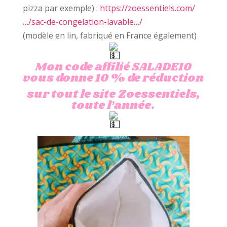
pizza par exemple) :
https://zoessentiels.com/
…/sac-de-congelation-lavable…/
(modèle en lin, fabriqué en France également)
Mon code affilié SALADE10
vous donne 10 % de réduction
sur tout le site Zoessentiels,
toute l’année.