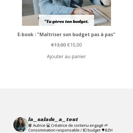
E-book : "Maîtriser son budget pas à pas"
Le
Le
€
13,00
€
10,00
prix
prix
Ajouter au panier
initial
actuel
était :
est :
€13,00.
€10,00.
la_salade_a_tout
📘 Autrice 💻 Créatrice de contenu engagé
🌱
Consommation responsable / 💶 budget
🌳BZH