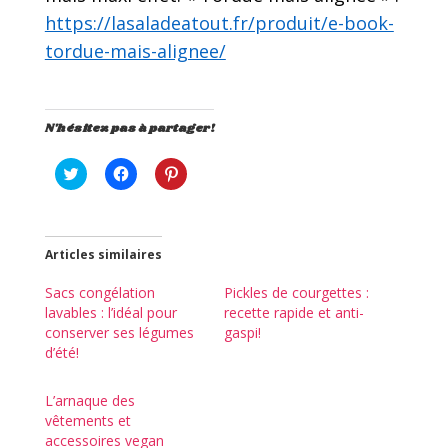
https://lasaladeatout.fr/produit/e-book-
tordue-mais-alignee/
N'hésitez pas à partager!
C
C
C
l
l
l
i
i
i
q
q
q
u
u
u
e
e
e
z
z
z
Articles similaires
p
p
p
o
o
o
u
u
u
Sacs congélation
Pickles de courgettes :
r
r
r
lavables : l’idéal pour
recette rapide et anti-
p
p
p
a
a
a
conserver ses légumes
gaspi!
r
r
r
d’été!
t
t
t
a
a
a
g
g
g
e
e
e
L’arnaque des
r
r
r
s
s
s
vêtements et
u
u
u
accessoires vegan
r
r
r