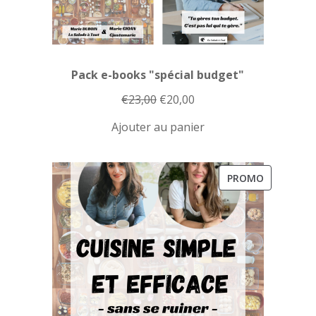
Pack e-books "spécial budget"
Le
Le
€
23,00
€
20,00
prix
prix
Ajouter au panier
initial
actuel
était :
est :
€23,00.
€20,00.
PRODUIT
PROMO
EN
PROMOTI