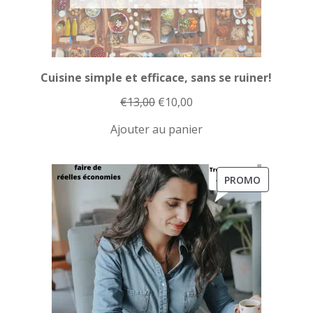
Cuisine simple et efficace, sans se ruiner!
Le
Le
€
13,00
€
10,00
prix
prix
Ajouter au panier
initial
actuel
était :
est :
€13,00.
€10,00.
PRODUIT
PROMO
EN
PROMOTI