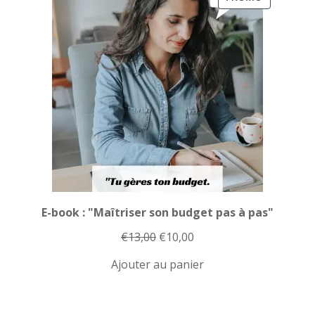
EN
PROMOTI
E-book : "Maîtriser son budget pas à pas"
Le
Le
€
13,00
€
10,00
prix
prix
Ajouter au panier
initial
actuel
était :
est :
€13,00.
€10,00.