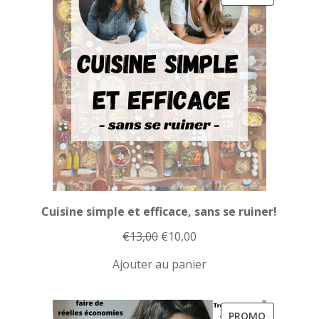
EN
PROMOTI
Cuisine simple et efficace, sans se ruiner!
Le
Le
€
13,00
€
10,00
prix
prix
Ajouter au panier
initial
actuel
était :
est :
€13,00.
€10,00.
PRODUIT
PROMO