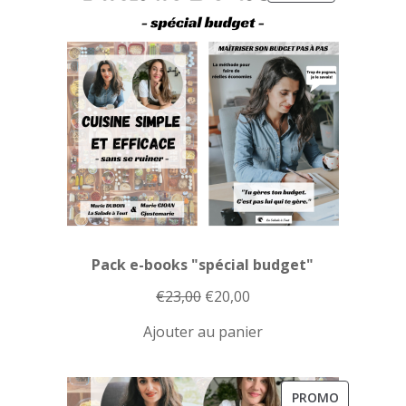
EN
PROMOTION
Pack e-books "spécial budget"
Le
Le
€
23,00
€
20,00
prix
prix
Ajouter au panier
initial
actuel
était :
est :
€23,00.
€20,00.
PRODUIT
PROMO