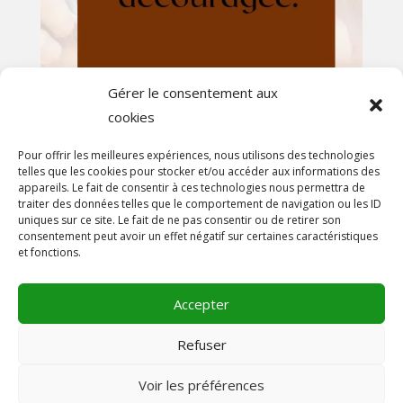
Gérer le consentement aux
cookies
Afficher plus...
Suivez-nous sur Instagram
Pour offrir les meilleures expériences, nous utilisons des technologies
telles que les cookies pour stocker et/ou accéder aux informations des
appareils. Le fait de consentir à ces technologies nous permettra de
En savoir plus
traiter des données telles que le comportement de navigation ou les ID
uniques sur ce site. Le fait de ne pas consentir ou de retirer son
A propos
consentement peut avoir un effet négatif sur certaines caractéristiques
et fonctions.
On parle de nous!
Contact
Accepter
Mentions légales
Conditions générales de vente
Refuser
Voir les préférences