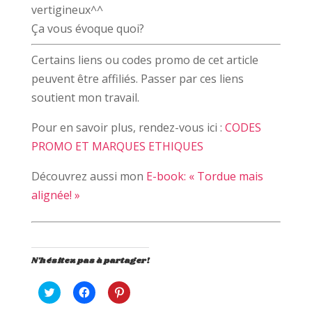
vertigineux^^
Ça vous évoque quoi?
Certains liens ou codes promo de cet article
peuvent être affiliés. Passer par ces liens
soutient mon travail.
Pour en savoir plus, rendez-vous ici :
CODES
PROMO ET MARQUES ETHIQUES
Découvrez aussi mon
E-book: « Tordue mais
alignée! »
N'hésitez pas à partager!
C
C
C
l
l
l
i
i
i