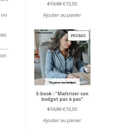
Le
Le
€
13,00
€
10,00
prix
prix
e ou
Ajouter au panier
initial
actuel
était :
est :
€13,00.
€10,00.
ple)
PRODUIT
PROMO
EN
PROMOTION
ton
E-book : "Maîtriser son
budget pas à pas"
Le
Le
€
13,00
€
10,00
prix
prix
Ajouter au panier
initial
actuel