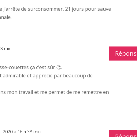
ivre j’arrête de surconsommer, 21 jours pour sauve
naie.
48 min
Répons
se-couettes ça c’est sûr 🙄.
est admirable et apprécié par beaucoup de
ans mon travail et me permet de me remettre en
i 2020 à 16 h 38 min
Répons