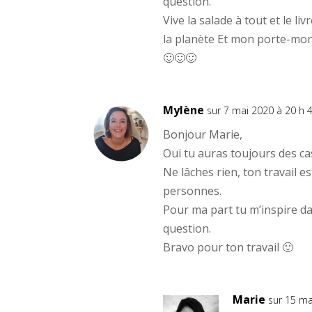
question.
s
n
a
u
s
n
Vive la salade à tout et le l
n
u
s
e
n
u
n
e
la planète Et mon porte-mon
n
o
n
e
u
o
n
🙂🙂🙂
v
u
o
e
v
u
l
e
v
l
l
e
e
l
l
Mylène
f
e
l
sur 7 mai 2020 à 20 h 
e
f
e
n
e
f
Bonjour Marie,
ê
n
e
t
ê
n
Oui tu auras toujours des cas
r
t
ê
e
r
t
Ne lâches rien, ton travail 
)
e
r
)
e
personnes.
)
Pour ma part tu m’inspire d
question.
Bravo pour ton travail 🙂
Marie
sur 15 ma