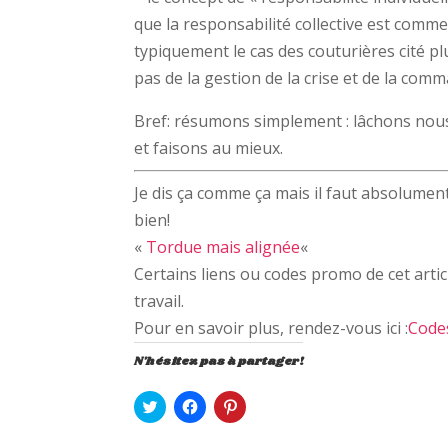
que la responsabilité collective est comme
typiquement le cas des couturières cité p
pas de la gestion de la crise et de la c
Bref: résumons simplement : lâchons nous 
et faisons au mieux.
Je dis ça comme ça mais il faut absolument
bien!
«
Tordue mais alignée
«
Certains liens ou codes promo de cet artic
travail.
Pour en savoir plus, rendez-vous ici :
Code
N'hésitez pas à partager!
C
C
C
l
l
l
i
i
i
q
q
q