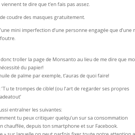
 viennent te dire que t’en fais pas assez.
 de coudre des masques gratuitement.
d’une mini imperfection d’une personne engagée que d’une 
foutre.
va donc troller la page de Monsanto au lieu de me dire que m
écessité du papier!
’huile de palme par exemple, t’auras de quoi faire!
aussi entraîner les suivantes:
 comment tu peux critiquer quelqu’un sur sa consommation
ien chauffée, depuis ton smartphone et sur Facebook.
le » sur laquelle on peut parfois fixer toute notre attention 