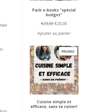
Pack e-books "spécial
budget"
Le
Le
€
23,00
€
20,00
maxi
prix
prix
Ajouter au panier
initial
actuel
était :
est :
on
€23,00.
€20,00.
PRODUIT
PROMO
EN
PROMOTION
Cuisine simple et
efficace, sans se ruiner!
alors