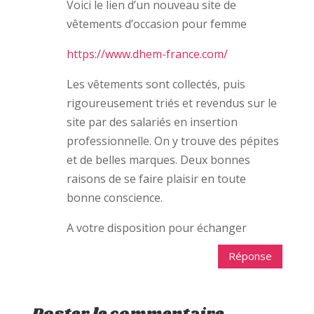
o
n
e
Voici le lien d’un nouveau site de
u
o
n
v
u
o
vêtements d’occasion pour femme
e
v
u
l
e
v
l
l
e
https://www.dhem-france.com/
e
l
l
f
e
l
e
f
e
Les vêtements sont collectés, puis
n
e
f
ê
n
e
rigoureusement triés et revendus sur le
t
ê
n
r
t
ê
e
site par des salariés en insertion
r
t
)
e
r
)
e
professionnelle. On y trouve des pépites
)
et de belles marques. Deux bonnes
raisons de se faire plaisir en toute
bonne conscience.
A votre disposition pour échanger
Réponse