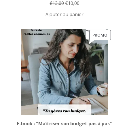
Le
Le
€
13,00
€
10,00
prix
prix
Ajouter au panier
initial
actuel
était :
est :
€13,00.
€10,00.
PRODUIT
PROMO
EN
PROMOTI
E-book : "Maîtriser son budget pas à pas"