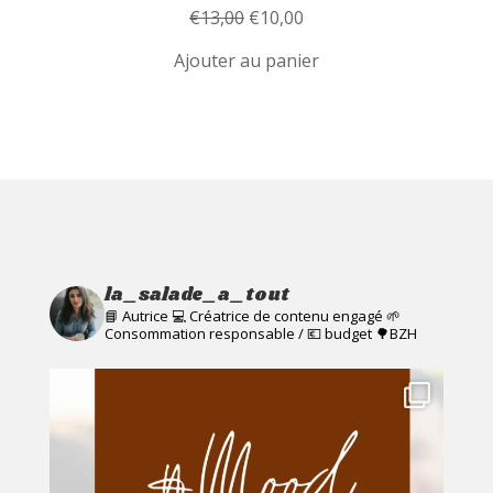
Le
Le
€
13,00
€
10,00
prix
prix
Ajouter au panier
initial
actuel
était :
est :
€13,00.
€10,00.
la_salade_a_tout
📘 Autrice 💻 Créatrice de contenu engagé
🌱
Consommation responsable / 💶 budget
🌳BZH