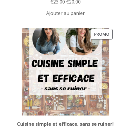
Le
Le
€
23,00
€
20,00
prix
prix
Ajouter au panier
initial
actuel
était :
est :
€23,00.
€20,00.
PRODUIT
PROMO
EN
PROMOTI
Cuisine simple et efficace, sans se ruiner!