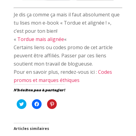
Je dis ça comme ça mais il faut absolument que
tu lises mon e-book « Tordue et alignée ! »,
c’est pour ton bien!
«
Tordue mais alignée
«
Certains liens ou codes promo de cet article
peuvent être affiliés. Passer par ces liens
soutient mon travail de blogueuse.
Pour en savoir plus, rendez-vous ici :
Codes
promos et marques éthiques
N'hésitez pas à partager!
C
C
C
l
l
l
i
i
i
q
q
q
u
u
u
e
e
e
z
z
z
Articles similaires
p
p
p
o
o
o