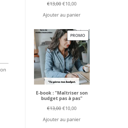
Le
Le
€
13,00
€
10,00
prix
prix
Ajouter au panier
initial
actuel
était :
est :
€13,00.
€10,00.
PRODUIT
PROMO
EN
PROMOTION
ton
E-book : "Maîtriser son
budget pas à pas"
Le
Le
€
13,00
€
10,00
prix
prix
Ajouter au panier
initial
actuel