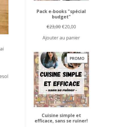
Pack e-books "spécial
budget"
Le
Le
€
23,00
€
20,00
prix
prix
Ajouter au panier
initial
actuel
ai
était :
est :
€23,00.
€20,00.
PRODUIT
PROMO
EN
PROMOTION
nesol
Cuisine simple et
s
efficace, sans se ruiner!