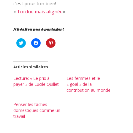
c’est pour ton bien!
«
Tordue mais alignée
«
N'hésitez pas à partager!
C
C
C
l
l
l
i
i
i
q
q
q
u
u
u
e
e
e
z
z
z
Articles similaires
p
p
p
o
o
o
u
u
u
Lecture: « Le prix à
Les femmes et le
r
r
r
payer » de Lucile Quillet
« goal » de la
p
p
p
a
a
a
contribution au monde
r
r
r
t
t
t
a
a
a
g
g
g
Penser les tâches
e
e
e
domestiques comme un
r
r
r
s
s
s
travail
u
u
u
r
r
r
T
F
P
w
a
i