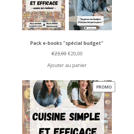
Pack e-books "spécial budget"
Le
Le
€
23,00
€
20,00
prix
prix
Ajouter au panier
initial
actuel
était :
est :
€23,00.
€20,00.
PRODUIT
PROMO
EN
PROMOTI