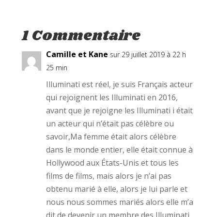
i
c
n
t
e
t
t
b
e
e
o
r
r
o
e
1 Commentaire
(
k
s
o
(
t
u
o
(
v
Camille et Kane
u
o
sur 29 juillet 2019 à 22 h
r
v
u
e
r
v
25 min
d
e
r
a
d
e
Illuminati est réel, je suis Français acteur
n
a
d
s
n
a
qui rejoignent les Illuminati en 2016,
u
s
n
n
u
s
avant que je rejoigne les Illuminati i était
e
n
u
n
e
n
o
un acteur qui n’était pas célèbre ou
n
e
u
o
n
v
u
o
savoir,Ma femme était alors célèbre
e
v
u
l
e
v
dans le monde entier, elle était connue à
l
l
e
e
l
l
Hollywood aux États-Unis et tous les
f
e
l
e
f
e
films de films, mais alors je n’ai pas
n
e
f
ê
n
e
obtenu marié à elle, alors je lui parle et
t
ê
n
r
t
ê
nous nous sommes mariés alors elle m’a
e
r
t
)
e
r
dit de devenir un membre des Illuminati