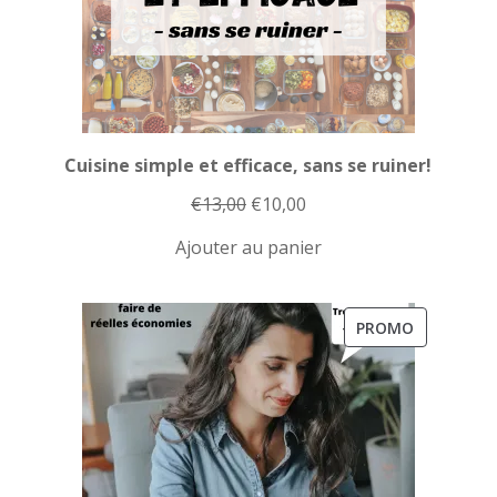
Cuisine simple et efficace, sans se ruiner!
Le
Le
€
13,00
€
10,00
prix
prix
Ajouter au panier
initial
actuel
était :
est :
€13,00.
€10,00.
PRODUIT
PROMO
EN
PROMOTI