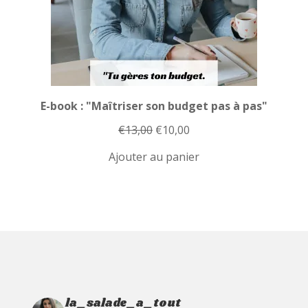
E-book : "Maîtriser son budget pas à pas"
Le
Le
€
13,00
€
10,00
prix
prix
Ajouter au panier
initial
actuel
était :
est :
€13,00.
€10,00.
la_salade_a_tout