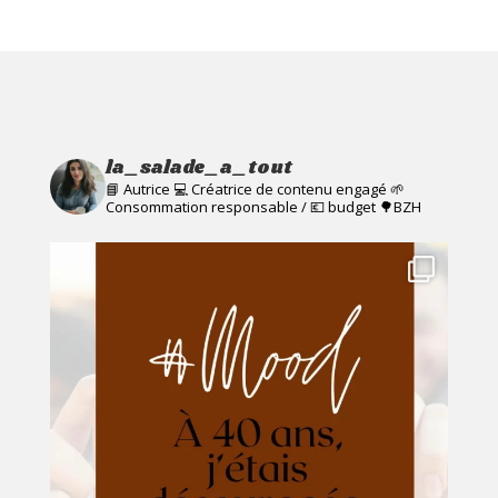
€13,00.
€10,00.
la_salade_a_tout
📘 Autrice 💻 Créatrice de contenu engagé
🌱
Consommation responsable / 💶 budget
🌳BZH