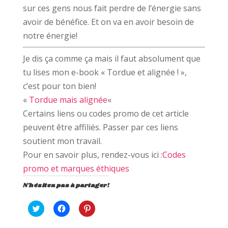
sur ces gens nous fait perdre de l’énergie sans
avoir de bénéfice. Et on va en avoir besoin de
notre énergie!
Je dis ça comme ça mais il faut absolument que
tu lises mon e-book « Tordue et alignée ! »,
c’est pour ton bien!
«
Tordue mais alignée
«
Certains liens ou codes promo de cet article
peuvent être affiliés. Passer par ces liens
soutient mon travail.
Pour en savoir plus, rendez-vous ici :
Codes
promo et marques éthiques
N'hésitez pas à partager!
C
C
C
l
l
l
i
i
i
q
q
q