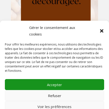
Gérer le consentement aux
cookies
Afficher plus...
Suivez-nous sur Instagram
Pour offrir les meilleures expériences, nous utilisons des technologies
telles que les cookies pour stocker et/ou accéder aux informations des
appareils. Le fait de consentir à ces technologies nous permettra de
En savoir plus
traiter des données telles que le comportement de navigation ou les ID
uniques sur ce site. Le fait de ne pas consentir ou de retirer son
A propos
consentement peut avoir un effet négatif sur certaines caractéristiques
et fonctions.
On parle de nous!
Contact
Accepter
Mentions légales
Conditions générales de vente
Refuser
Voir les préférences