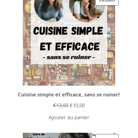
EN
PROMOTI
Cuisine simple et efficace, sans se ruiner!
Le
Le
€
13,00
€
10,00
prix
prix
Ajouter au panier
initial
actuel
était :
est :