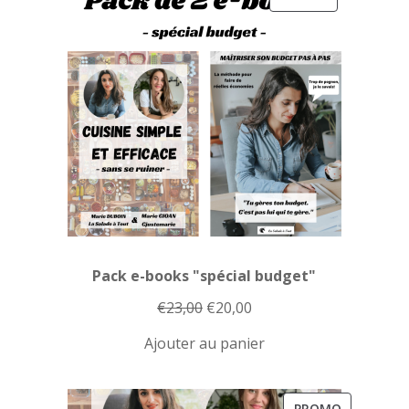
EN
PROMOTION
Pack e-books "spécial budget"
Le
Le
€
23,00
€
20,00
prix
prix
Ajouter au panier
initial
actuel
était :
est :
€23,00.
€20,00.
PRODUIT
PROMO