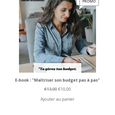
€13,00.
€10,00.
PRODUIT
PROMO
EN
PROMOTI
E-book : "Maîtriser son budget pas à pas"
Le
Le
€
13,00
€
10,00
prix
prix
Ajouter au panier
initial
actuel
était :
est :