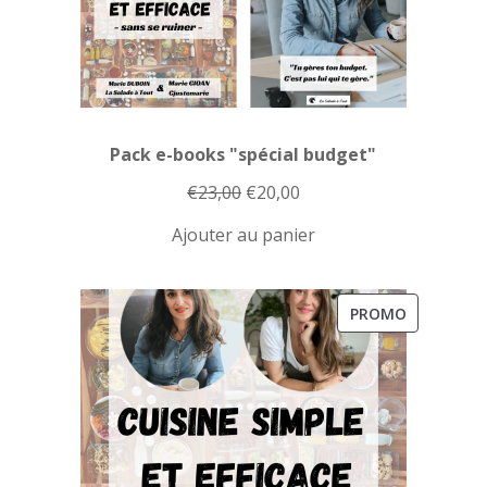
Pack e-books "spécial budget"
Le
Le
€
23,00
€
20,00
prix
prix
Ajouter au panier
initial
actuel
était :
est :
€23,00.
€20,00.
PRODUIT
PROMO
EN
PROMOTI