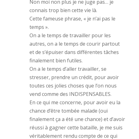
s
n
a
Non moi non plus je ne juge pas… je
u
s
n
n
u
s
connais trop bien cette vie là.
e
n
u
n
e
n
Cette fameuse phrase, « je n’ai pas le
o
n
e
u
o
n
temps ».
v
u
o
e
v
u
On a le temps de travailler pour les
l
e
v
l
l
e
autres, on a le temps de courir partout
e
l
l
f
e
l
et de s’épuiser dans différentes tâches
e
f
e
n
e
f
finalement bien futiles.
ê
n
e
t
ê
n
On a le temps d’aller travailler, se
r
t
ê
e
r
t
)
stresser, prendre un crédit, pour avoir
e
r
)
e
)
toutes ces jolies choses que l’on nous
vend comme des INDISPENSABLES.
En ce qui me concerne, pour avoir eu la
chance d’être tombée malade (oui
finalement ça a été une chance) et d’avoir
réussi à gagner cette bataille, je me suis
véritablement rendu compte de ce qui