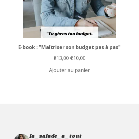
E-book : "Maîtriser son budget pas à pas"
Le
Le
€
13,00
€
10,00
prix
prix
Ajouter au panier
initial
actuel
était :
est :
€13,00.
€10,00.
la_salade_a_tout