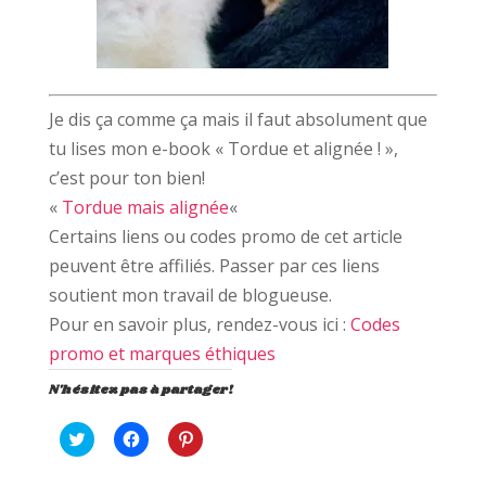
Je dis ça comme ça mais il faut absolument que
tu lises mon e-book « Tordue et alignée ! »,
c’est pour ton bien!
«
Tordue mais alignée
«
Certains liens ou codes promo de cet article
peuvent être affiliés. Passer par ces liens
soutient mon travail de blogueuse.
Pour en savoir plus, rendez-vous ici :
Codes
promo et marques éthiques
N'hésitez pas à partager!
C
C
C
l
l
l
i
i
i
q
q
q