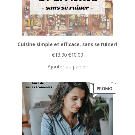
Cuisine simple et efficace, sans se ruiner!
Le
Le
€
13,00
€
10,00
prix
prix
Ajouter au panier
initial
actuel
était :
est :
€13,00.
€10,00.
PRODUIT
PROMO
EN
PROMOTI