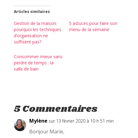
u
u
u
e
e
e
z
z
z
Articles similaires
p
p
p
o
o
o
u
u
u
Gestion de la maison:
5 astuces pour faire son
r
r
r
pourquoi les techniques
menu de la semaine
p
p
p
a
a
a
d’organisation ne
r
r
r
suffisent pas?
t
t
t
a
a
a
g
g
g
e
e
e
Consommer mieux sans
r
r
r
s
s
s
perdre de temps : la
u
u
u
salle de bain
r
r
r
T
F
P
w
a
i
i
c
n
t
e
t
t
b
e
e
o
r
r
o
e
(
k
s
5 Commentaires
o
(
t
u
o
(
v
u
o
r
v
u
Mylène
sur 13 février 2020 à 10 h 51 min
e
r
v
d
e
r
a
d
e
Bonjour Marie,
n
a
d