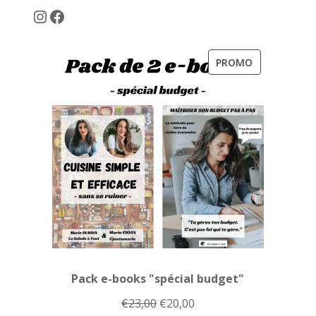
Instagram
Facebook
PRODUIT
PROMO
EN
PROMOTION
Pack e-books "spécial budget"
Le
Le
€
23,00
€
20,00