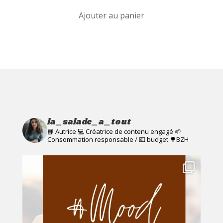
prix
prix
Ajouter au panier
initial
actuel
était :
est :
€13,00.
€10,00.
la_salade_a_tout
📘 Autrice 💻 Créatrice de contenu engagé
🌱
Consommation responsable / 💶 budget
🌳BZH