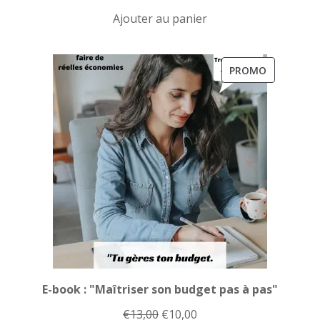
prix
prix
Ajouter au panier
initial
actuel
était :
est :
€13,00.
€10,00.
PRODUIT
PROMO
EN
PROMOTI
E-book : "Maîtriser son budget pas à pas"
Le
Le
€
13,00
€
10,00