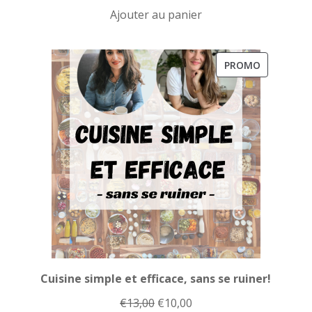
prix
prix
Ajouter au panier
initial
actuel
était :
est :
€23,00.
€20,00.
PRODUIT
PROMO
EN
PROMOTI
Cuisine simple et efficace, sans se ruiner!
Le
Le
€
13,00
€
10,00