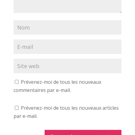
f
e
l
e
f
e
n
e
f
ê
n
e
t
ê
n
r
t
ê
e
r
t
)
e
r
)
e
)
Prévenez-moi de tous les nouveaux
commentaires par e-mail.
Prévenez-moi de tous les nouveaux articles
par e-mail.