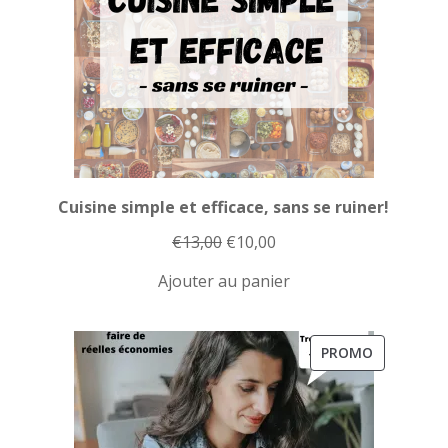
Cuisine simple et efficace, sans se ruiner!
Le
Le
€
13,00
€
10,00
prix
prix
Ajouter au panier
initial
actuel
était :
est :
€13,00.
€10,00.
PRODUIT
PROMO
EN
PROMOTI