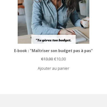
E-book : "Maîtriser son budget pas à pas"
Le
Le
€
13,00
€
10,00
prix
prix
Ajouter au panier
initial
actuel
était :
est :
€13,00.
€10,00.