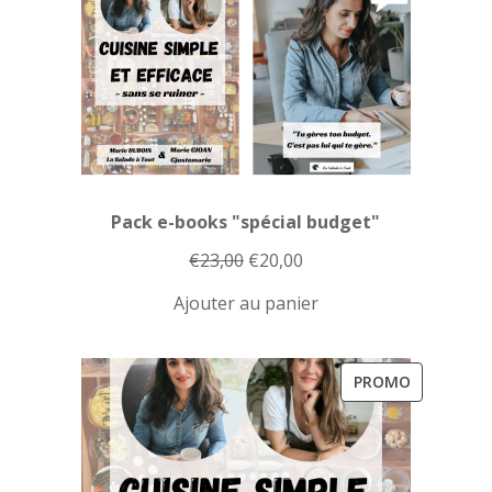
Pack e-books "spécial budget"
Le
Le
€
23,00
€
20,00
prix
prix
Ajouter au panier
initial
actuel
était :
est :
€23,00.
€20,00.
PRODUIT
PROMO
EN
PROMOTI