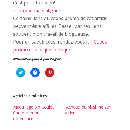
c’est pour ton bien!
«
Tordue mais alignée
«
Certains liens ou codes promo de cet article
peuvent être affiliés. Passer par ces liens
soutient mon travail de blogueuse.
Pour en savoir plus, rendez-vous ici :
Codes
promo et marques éthiques
N'hésitez pas à partager!
C
C
C
l
l
l
i
i
i
q
q
q
u
u
u
e
e
e
z
z
z
Articles similaires
p
p
p
o
o
o
u
u
u
Maquillage bio Couleur
Acheter du blush ne sert
r
r
r
Caramel: mon
à rien
p
p
p
a
a
a
expérience
r
r
r
t
t
t
a
a
a