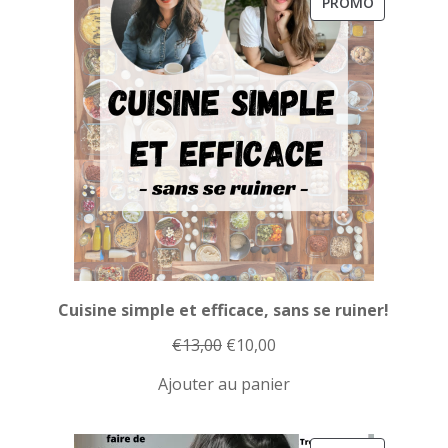
PRODUIT
PROMO
EN
PROMOTI
Cuisine simple et efficace, sans se ruiner!
Le
Le
€
13,00
€
10,00
prix
prix
Ajouter au panier
initial
actuel
était :
est :