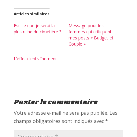
q
q
q
u
u
u
e
e
e
z
z
z
Articles similaires
p
p
p
o
o
o
u
u
u
Est-ce que je serai la
Message pour les
r
r
r
plus riche du cimetière ?
femmes qui critiquent
p
p
p
a
a
a
mes posts « Budget et
r
r
r
Couple »
t
t
t
a
a
a
g
g
g
e
e
e
L’effet d’entraînement
r
r
r
s
s
s
u
u
u
r
r
r
T
F
P
w
a
i
i
c
n
t
e
t
t
b
e
e
o
r
r
o
e
Poster le commentaire
(
k
s
o
(
t
u
o
(
Votre adresse e-mail ne sera pas publiée.
Les
v
u
o
r
v
u
champs obligatoires sont indiqués avec
*
e
r
v
d
e
r
a
d
e
n
a
d