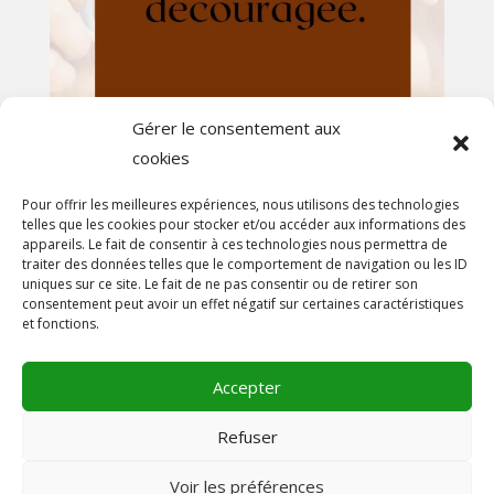
Gérer le consentement aux
cookies
Afficher plus...
Suivez-nous sur Instagram
Pour offrir les meilleures expériences, nous utilisons des technologies
telles que les cookies pour stocker et/ou accéder aux informations des
appareils. Le fait de consentir à ces technologies nous permettra de
En savoir plus
traiter des données telles que le comportement de navigation ou les ID
uniques sur ce site. Le fait de ne pas consentir ou de retirer son
A propos
consentement peut avoir un effet négatif sur certaines caractéristiques
et fonctions.
On parle de nous!
Contact
Accepter
Mentions légales
Conditions générales de vente
Refuser
Voir les préférences