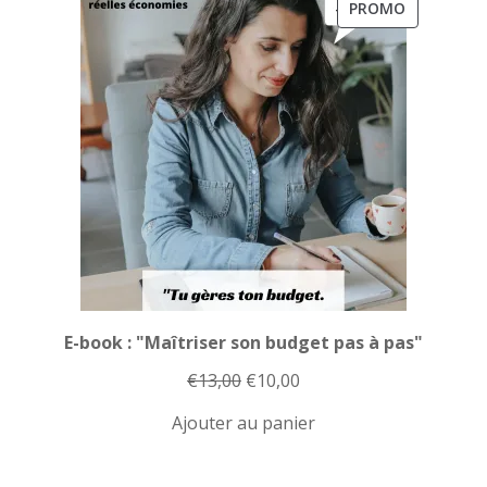
€13,00.
€10,00.
PRODUIT
PROMO
EN
PROMOTI
E-book : "Maîtriser son budget pas à pas"
Le
Le
€
13,00
€
10,00
prix
prix
Ajouter au panier
initial
actuel
était :
est :