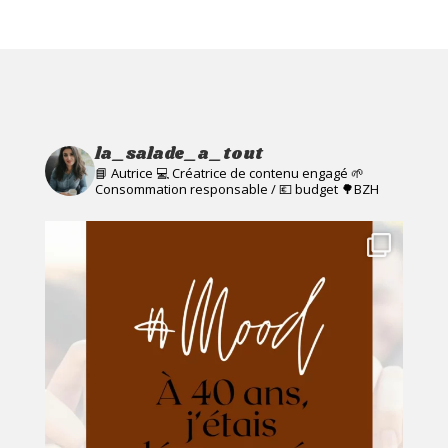
€13,00.
€10,00.
la_salade_a_tout
📘 Autrice 💻 Créatrice de contenu engagé
🌱
Consommation responsable / 💶 budget
🌳BZH