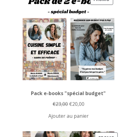
EN
PROMOTION
Pack e-books "spécial budget"
Le
Le
€
23,00
€
20,00
prix
prix
Ajouter au panier
initial
actuel
était :
est :
€23,00.
€20,00.