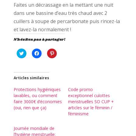
Faites un décrassage en la mettant une nuit
dans une bassine d’eau très chaud avec 2
cuillers à soupe de percarbonate puis rincez-la
et lavez-la normalement !
N'hésitez pas à partager!
C
C
C
l
l
l
i
i
i
q
q
q
u
u
u
e
e
e
z
z
z
Articles similaires
p
p
p
o
o
o
u
u
u
Protections hygiéniques
Code promo
r
r
r
lavables, ou comment
exceptionnel culottes
p
p
p
a
a
a
faire 3000€ d’économies
menstruelles SO CUP +
r
r
r
(oui, rien que ça)
articles sur le féminin /
t
t
t
a
a
a
féminisme
g
g
g
e
e
e
r
r
r
s
s
s
Journée mondiale de
u
u
u
l’hygiène menstruelle:
r
r
r