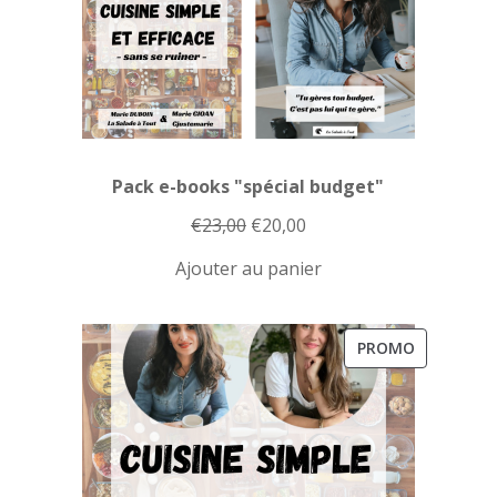
Pack e-books "spécial budget"
Le
Le
€
23,00
€
20,00
prix
prix
Ajouter au panier
initial
actuel
était :
est :
€23,00.
€20,00.
PRODUIT
PROMO
EN
PROMOTI