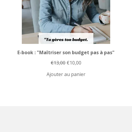
E-book : "Maîtriser son budget pas à pas"
Le
Le
€
13,00
€
10,00
prix
prix
Ajouter au panier
initial
actuel
était :
est :
€13,00.
€10,00.