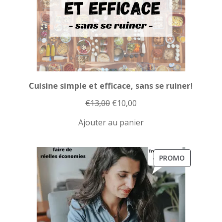
Cuisine simple et efficace, sans se ruiner!
Le
Le
€
13,00
€
10,00
prix
prix
Ajouter au panier
initial
actuel
était :
est :
€13,00.
€10,00.
PRODUIT
PROMO
EN
PROMOTI