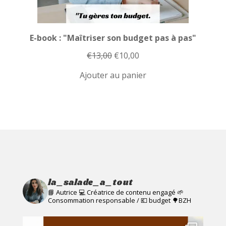
E-book : "Maîtriser son budget pas à pas"
Le
Le
€
13,00
€
10,00
prix
prix
Ajouter au panier
initial
actuel
était :
est :
€13,00.
€10,00.
la_salade_a_tout
📘 Autrice 💻 Créatrice de contenu engagé
🌱
Consommation responsable / 💶 budget
🌳BZH