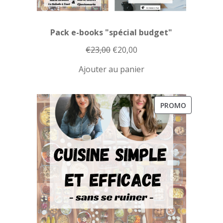
Pack e-books "spécial budget"
Le
Le
€
23,00
€
20,00
prix
prix
Ajouter au panier
initial
actuel
était :
est :
€23,00.
€20,00.
PRODUIT
PROMO
EN
PROMOTI