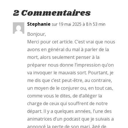
t
e
t
t
b
e
2 Commentaires
e
o
r
r
o
e
(
k
s
o
(
t
Stephanie
sur 19 mai 2025 à 8 h 53 min
u
o
(
v
u
o
r
v
u
Bonjour,
e
r
v
d
e
r
Merci pour cet article. C’est vrai que nous
a
d
e
n
a
d
avons en général du mal à parler de la
s
n
a
u
s
n
mort, alors seulement penser à la
n
u
s
e
n
u
préparer nous donne l’impression qu’on
n
e
n
o
n
e
va invoquer le mauvais sort. Pourtant, je
u
o
n
v
u
o
me dis que c’est peut-être, au contraire,
e
v
u
l
e
v
un moyen de le conjurer ou, en tout cas,
l
l
e
e
l
l
comme vous le dites, de d’alléger la
f
e
l
e
f
e
charge de ceux qui souffrent de notre
n
e
f
ê
n
e
départ. Il y a quelques années, l’une des
t
ê
n
r
t
ê
e
animatrices d’un podcast que je suivais a
r
t
)
e
r
)
e
annoncé la perte de son mari, âgé de