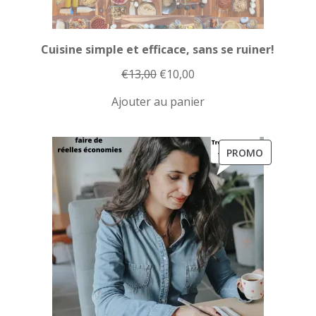
Cuisine simple et efficace, sans se ruiner!
Le
Le
€
13,00
€
10,00
prix
prix
Ajouter au panier
initial
actuel
était :
est :
€13,00.
€10,00.
PRODUIT
PROMO
EN
PROMOTI